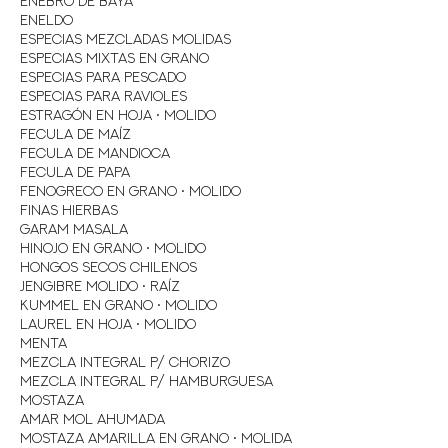
Enebro de Baya
Eneldo
Especias Mezcladas Molidas
Especias Mixtas en Grano
Especias para Pescado
Especias para Ravioles
Estragón en Hoja • Molido
Fecula de Maíz
Fecula de Mandioca
Fecula de Papa
Fenogreco en Grano • Molido
Finas Hierbas
Garam Masala
Hinojo en Grano • Molido
Hongos Secos Chilenos
Jengibre Molido • Raíz
Kummel en Grano • Molido
Laurel en Hoja • Molido
Menta
Mezcla Integral P/ Chorizo
Mezcla Integral P/ Hamburguesa
Mostaza
Amar Mol Ahumada
Mostaza Amarilla en Grano • Molida