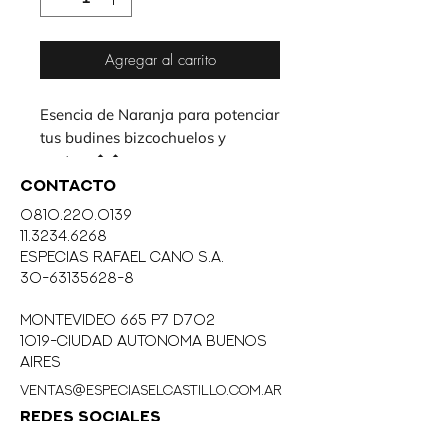
Agregar al carrito
Esencia de Naranja para potenciar

tus budines bizcochuelos y 
postres.��
CONTACTO
0810.220.0139
11.3234.6268
eSPECIAS RAFAEL CANO S.A.
30-63135628-8
MONTEVIDEO 665 P7 D702
1019-CIUDAD AUTONOMA BUENOS
AIRES
ventas@especiaselcastillo.com.ar
REDES SOCIALES