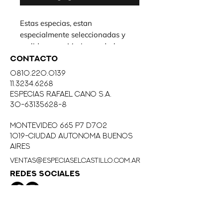
Estas especias, estan
especialmente seleccionadas y
molidas para Marinar y darle un
toque especial a tus carnes.
CONTACTO
Su uso es muy sencillo,: perfumar
0810.220.0139
previamente con aceite de Oliva
11.3234.6268
tus carnes, luego fotarlas con las
eSPECIAS RAFAEL CANO S.A.
Especias para Marinar, y dejar
30-63135628-8
reposar 30´en heladera, luego
MONTEVIDEO 665 P7 D702
cocinar
1019-CIUDAD AUTONOMA BUENOS
AIRES
ventas@especiaselcastillo.com.ar
REDES SOCIALES