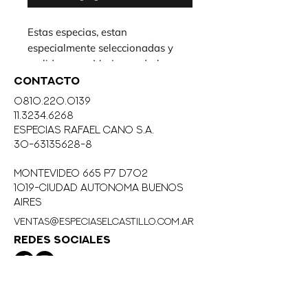
Estas especias, estan
especialmente seleccionadas y
molidas para Marinar y darle un
toque especial a tus carnes.
CONTACTO
Su uso es muy sencillo,: perfumar
0810.220.0139
previamente con aceite de Oliva
11.3234.6268
tus carnes, luego fotarlas con las
eSPECIAS RAFAEL CANO S.A.
Especias para Marinar, y dejar
30-63135628-8
reposar 30´en heladera, luego
MONTEVIDEO 665 P7 D702
cocinar
1019-CIUDAD AUTONOMA BUENOS
AIRES
ventas@especiaselcastillo.com.ar
REDES SOCIALES