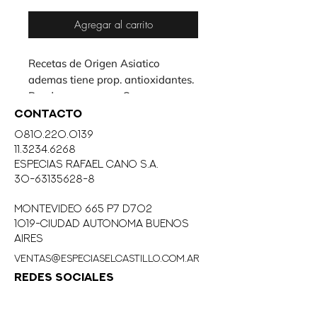
Agregar al carrito
Recetas de Origen Asiatico 
ademas tiene prop. antioxidantes. 
Puede agregarse a Sopas y usarse 
para Infusiones como el Te con 
CONTACTO
miel.
0810.220.0139
11.3234.6268
eSPECIAS RAFAEL CANO S.A.
30-63135628-8
MONTEVIDEO 665 P7 D702
1019-CIUDAD AUTONOMA BUENOS
AIRES
ventas@especiaselcastillo.com.ar
REDES SOCIALES