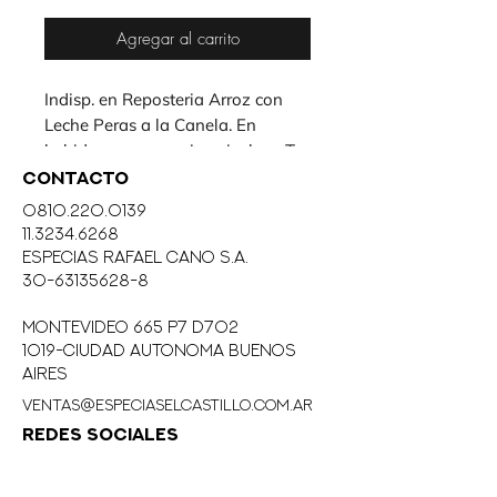
Agregar al carrito
Indisp. en Reposteria Arroz con 
Leche Peras a la Canela. En 
bebidas cervezas vinos incluso Te. 
En la Cocina Arabe en carnes 
CONTACTO
como Cordero
0810.220.0139
11.3234.6268
eSPECIAS RAFAEL CANO S.A.
30-63135628-8
MONTEVIDEO 665 P7 D702
1019-CIUDAD AUTONOMA BUENOS
AIRES
ventas@especiaselcastillo.com.ar
REDES SOCIALES