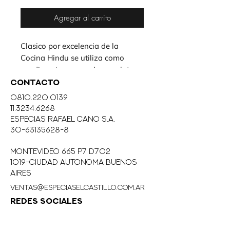
Agregar al carrito
Clasico por excelencia de la 
Cocina Hindu se utiliza como 
condimento sazonador en platos 
de carnes huevos aves pescados 
CONTACTO
arroces y guisos.
0810.220.0139
11.3234.6268
eSPECIAS RAFAEL CANO S.A.
30-63135628-8
MONTEVIDEO 665 P7 D702
1019-CIUDAD AUTONOMA BUENOS
AIRES
ventas@especiaselcastillo.com.ar
REDES SOCIALES