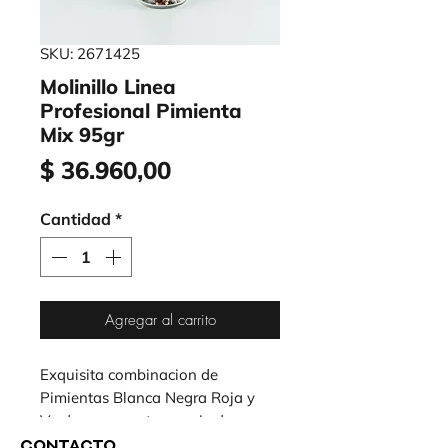
SKU: 2671425
Molinillo Linea
Profesional Pimienta
Mix 95gr
Precio
$ 36.960,00
Cantidad
*
Agregar al carrito
Exquisita combinacion de 
Pimientas Blanca Negra Roja y 
Verde que aporta un mix de 
sabores y aromas incomparable.
CONTACTO