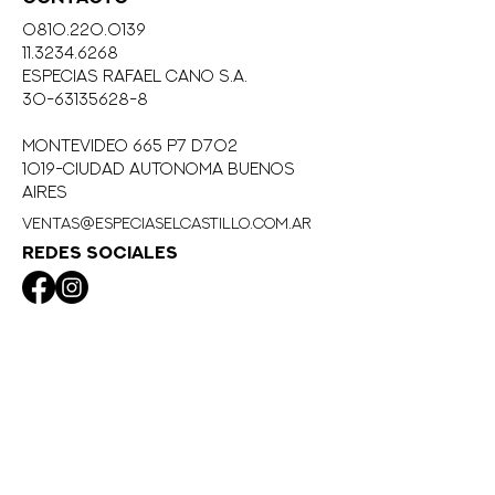
vegetales.
0810.220.0139
Esta Sal es perfecta para
11.3234.6268
acompañar tus verduras tanto
eSPECIAS RAFAEL CANO S.A.
crudas como grilladas o hervidas.
30-63135628-8
Maridar con un buen aceite.
MONTEVIDEO 665 P7 D702
1019-CIUDAD AUTONOMA BUENOS
AIRES
ventas@especiaselcastillo.com.ar
REDES SOCIALES