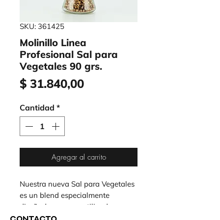
SKU: 361425
Molinillo Linea
Profesional Sal para
Vegetales 90 grs.
Precio
$ 31.840,00
Cantidad
*
Agregar al carrito
Nuestra nueva Sal para Vegetales
es un blend especialmente
diseñado para ser utilizado en
preparaciones que contengan
CONTACTO