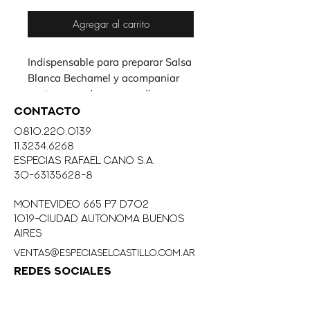
Agregar al carrito
Indispensable para preparar Salsa
Blanca Bechamel y acompaniar
pastas pure de papas y diversas
Carnes como el cordero.
CONTACTO
0810.220.0139
11.3234.6268
eSPECIAS RAFAEL CANO S.A.
30-63135628-8
MONTEVIDEO 665 P7 D702
1019-CIUDAD AUTONOMA BUENOS
AIRES
ventas@especiaselcastillo.com.ar
REDES SOCIALES