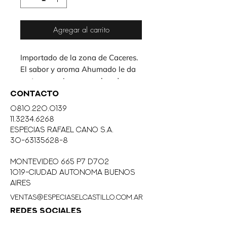
Agregar al carrito
Importado de la zona de Caceres. 
El sabor y aroma Ahumado le da 
un toque unico muy valorado.
CONTACTO
0810.220.0139
11.3234.6268
eSPECIAS RAFAEL CANO S.A.
30-63135628-8
MONTEVIDEO 665 P7 D702
1019-CIUDAD AUTONOMA BUENOS
AIRES
ventas@especiaselcastillo.com.ar
REDES SOCIALES