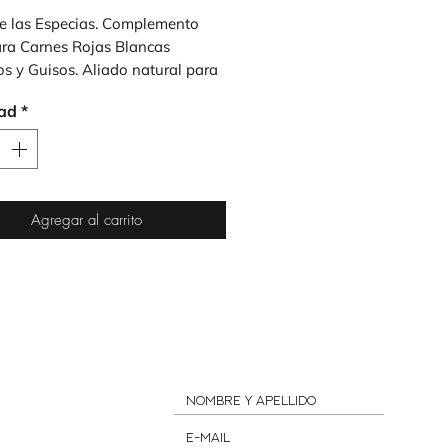
e las Especias. Complemento 
ara Carnes Rojas Blancas 
s y Guisos. Aliado natural para 
e peso y mejorar la digestion.
ad
*
Agregar al carrito