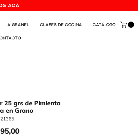
os acá
A GRANEL
CLASES DE COCINA
CATÁLOGO
ONTACTO
r 25 grs de Pimienta
a en Grano
621365
Precio
895,00