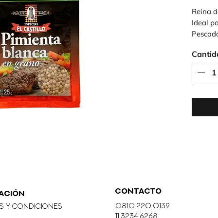
Reina d
Ideal p
Pescado
bajar d
Cantid
CONTACTO
ACIÓN
0810.220.0139
s y Condiciones
11.3234.6268