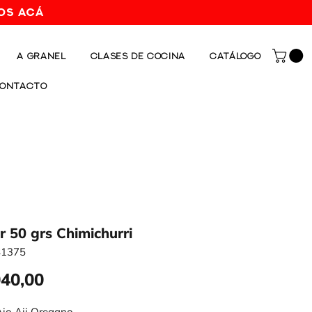
os acá
A GRANEL
CLASES DE COCINA
CATÁLOGO
ONTACTO
r 50 grs Chimichurri
81375
Precio
040,00
Ajo Aji Oregano
